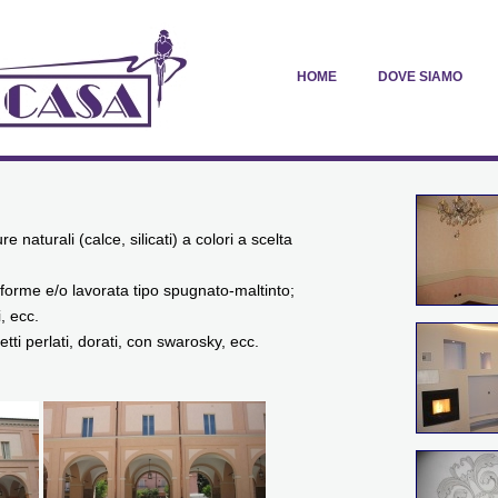
HOME
DOVE SIAMO
e naturali (calce, silicati) a colori a scelta
iforme e/o lavorata tipo spugnato-maltinto;
i, ecc.
etti perlati, dorati, con swarosky, ecc.