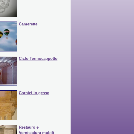
Camerette
Ciclo Termocappotto
Cornici in gesso
Restauro e
Verniciatura mobili